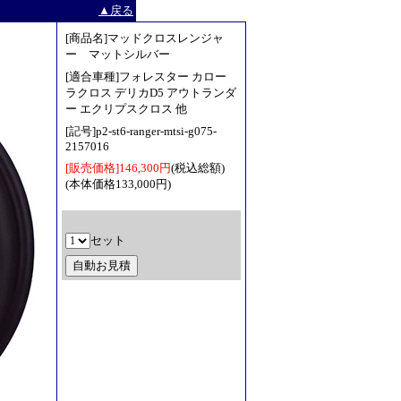
▲戻る
[商品名]マッドクロスレンジャ
ー マットシルバー
[適合車種]フォレスター カロー
ラクロス デリカD5 アウトランダ
ー エクリプスクロス 他
[記号]p2-st6-ranger-mtsi-g075-
2157016
[販売価格]146,300円
(税込総額)
(本体価格133,000円)
セット