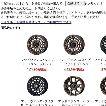
下記商品リストから、お好みの商品を選んで、
をクリック！
必要事項をご入力の上、お問合せください。
通信販売をご希望の場合は、ご発送方面を指定してください。送料が自動計
※ご住所により、送料が変わる場合が御座います。予め御了承ください。
ナイスネット自動お見積システムの使用方法と流れ
商品数[267件]
マッドヴァンスXタイプ
マッドヴァンスXタイプ
マッド
F フリントブロンズ
F フリントブロンズ
F フ
\174,900(税込)
\172,700(税込)
\17
マッドヴァンスXタイプ
マッドヴァンスSD フ
マッド
F フルマットブラック
ルマットブロンズ
ルマ