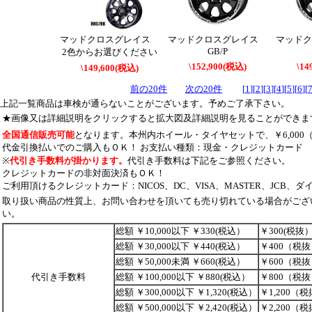
マッドクロスグレイス
マッドクロスグレイス
マッド
GB/P
2色からお選びください
\152,900(税込)
\14
\149,600(税込)
前の20件
次の20件
[
1
]
[
2
]
[
3
]
[
4
]
[
5
]
[
6
]
[
上記一覧商品は車検が通らないことがございます。予めご了承下さい。
★画像又は詳細説明をクリックすると拡大図及詳細説明を見ることができま
全国通信販売可能
となります。本州内ホイール・タイヤセットで、￥6,000
代金引換払いでのご購入もＯＫ！ お支払い種類：現金・クレジットカード
※
代引き手数料が掛かります。
代引き手数料は下記をご参照ください。
クレジットカードの非対面決済もＯＫ！
ご利用頂けるクレジットカード：NICOS、DC、VISA、MASTER、JCB、ダ
取り扱い商品の性質上、お問い合わせを頂いても売り切れている場合がござ
い。
総額 ￥10,000以下 ￥330(税込）
￥300(税抜
総額 ￥30,000以下 ￥440(税込）
￥400（税
総額 ￥50,000未満 ￥660(税込）
￥600（税
代引き手数料
総額 ￥100,000以下 ￥880(税込）
￥800（税
総額 ￥300,000以下 ￥1,320(税込）
￥1,200（
総額 ￥500,000以下 ￥2,420(税込）
￥2,200（