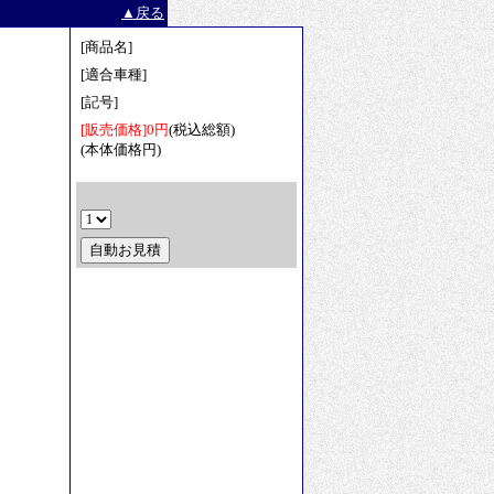
▲戻る
[商品名]
[適合車種]
[記号]
[販売価格]0円
(税込総額)
(本体価格円)