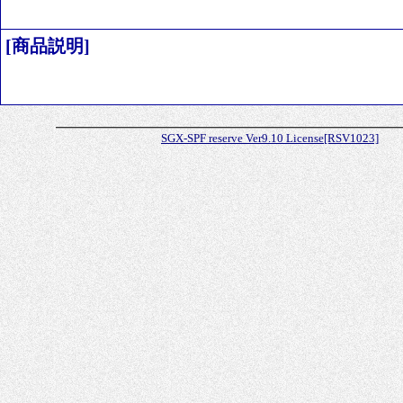
[商品説明]
SGX-SPF reserve Ver9.10 License[RSV1023]