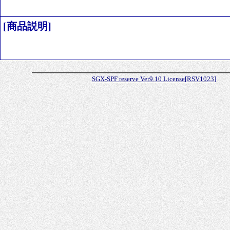
[商品説明]
SGX-SPF reserve Ver9.10 License[RSV1023]