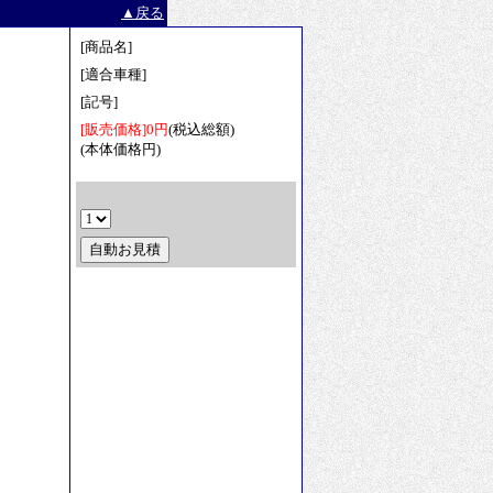
▲戻る
[商品名]
[適合車種]
[記号]
[販売価格]0円
(税込総額)
(本体価格円)