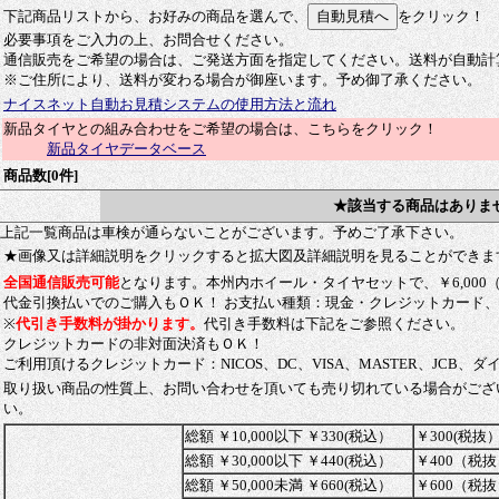
下記商品リストから、お好みの商品を選んで、
をクリック！
必要事項をご入力の上、お問合せください。
通信販売をご希望の場合は、ご発送方面を指定してください。送料が自動計
※ご住所により、送料が変わる場合が御座います。予め御了承ください。
ナイスネット自動お見積システムの使用方法と流れ
新品タイヤとの組み合わせをご希望の場合は、こちらをクリック！
新品タイヤデータベース
商品数[0件]
★該当する商品はありま
上記一覧商品は車検が通らないことがございます。予めご了承下さい。
★画像又は詳細説明をクリックすると拡大図及詳細説明を見ることができま
全国通信販売可能
となります。本州内ホイール・タイヤセットで、￥6,000
代金引換払いでのご購入もＯＫ！ お支払い種類：現金・クレジットカード
※
代引き手数料が掛かります。
代引き手数料は下記をご参照ください。
クレジットカードの非対面決済もＯＫ！
ご利用頂けるクレジットカード：NICOS、DC、VISA、MASTER、JCB、ダ
取り扱い商品の性質上、お問い合わせを頂いても売り切れている場合がござ
い。
総額 ￥10,000以下 ￥330(税込）
￥300(税抜
総額 ￥30,000以下 ￥440(税込）
￥400（税
総額 ￥50,000未満 ￥660(税込）
￥600（税