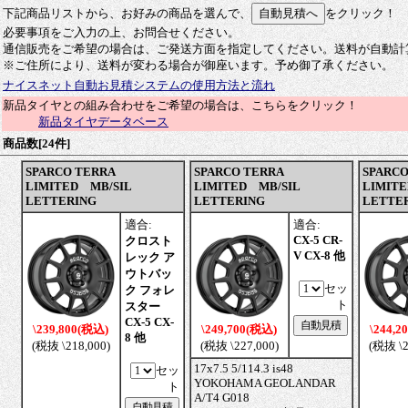
下記商品リストから、お好みの商品を選んで、
をクリック！
必要事項をご入力の上、お問合せください。
通信販売をご希望の場合は、ご発送方面を指定してください。送料が自動計
※ご住所により、送料が変わる場合が御座います。予め御了承ください。
ナイスネット自動お見積システムの使用方法と流れ
新品タイヤとの組み合わせをご希望の場合は、こちらをクリック！
新品タイヤデータベース
商品数[24件]
SPARCO TERRA
SPARCO TERRA
SPARCO
LIMITED MB/SIL
LIMITED MB/SIL
LIMITE
LETTERING
LETTERING
LETTE
適合:
適合:
CX-5 CR-
クロスト
V CX-8 他
レック ア
ウトバッ
セッ
ク フォレ
ト
スター
CX-5 CX-
\239,800(税込)
\249,700(税込)
\244,2
8 他
(税抜 \218,000)
(税抜 \227,000)
(税抜 \2
17x7.5 5/114.3 is48
セッ
YOKOHAMA GEOLANDAR
ト
A/T4 G018