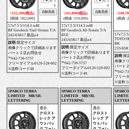
セッ
セッ
ト
ト
\332,200(税込)
\341,000(税込)
\249,7
(税抜 \302,000)
(税抜 \310,000)
(税抜 \2
17x7.5 5/114.3 is48
17x7.5 5/114.3 is48
BF Goodrich Trail-Terrain T/A
BF Goodrich All-Terrain T/A
17x7.5 5
KO2
245/65R17 新品x4
TOYO O
245/65R17 新品x4
説明
:
限定サイズ
BK
説明
:
限定サイズ
画像クリックで詳細あります
235/65
画像クリックで詳細あります
パート２店お問合せ
説明
:
限
パート２店お問合せ
℡042-736-5757
画像ク
℡042-736-5757
フリーダイアル0120-528-002
パート
フリーダイアル0120-528-002
※送料コード48
℡042-73
※送料コード48
フリーダイ
※送料コ
SPARCO TERRA
SPARCO TERRA
SPARCO
LIMITED MB/SIL
LIMITED MB/SIL
LIMITE
LETTERING
LETTERING
LETTE
適合:
適合:
クロスト
クロスト
レック ア
レック ア
ウトバッ
ウトバッ
ク フォレ
ク フォレ