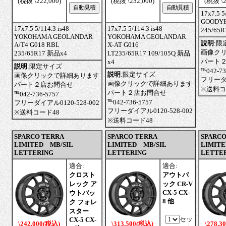
(税抜 \222,000)
(税抜 \232,000)
(税抜 \2
17x7.5 5
GOODYE
17x7.5 5/114.3 is48
17x7.5 5/114.3 is48
245/65
YOKOHAMA GEOLANDAR
YOKOHAMA GEOLANDAR
説明
:
限
A/T4 G018 RBL
X-AT G016
画像ク
235/65R17 新品x4
LT235/65R17 109/105Q 新品
パート
x4
説明
:
限定サイズ
℡042-73
説明
:
限定サイズ
画像クリックで詳細あります
フリーダイ
画像クリックで詳細あります
パート２店お問合せ
※送料コ
パート２店お問合せ
℡042-736-5757
℡042-736-5757
フリーダイアル0120-528-002
フリーダイアル0120-528-002
※送料コード48
※送料コード48
SPARCO TERRA
SPARCO TERRA
SPARCO
LIMITED MB/SIL
LIMITED MB/SIL
LIMITE
LETTERING
LETTERING
LETTE
適合:
適合:
クロスト
アウトバ
レック ア
ック CR-V
CX-5 CX-
ウトバッ
8 他
ク フォレ
スター
セッ
CX-5 CX-
\242,000(税込)
\313,500(税込)
\278,3