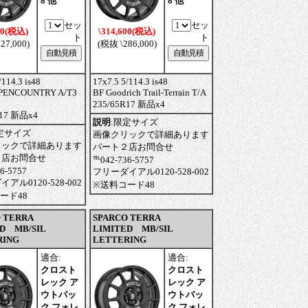
8 他
8 他
セッ
セッ
00(税込)
\314,600(税込)
ト
ト
27,000)
(税抜 \286,000)
/114.3 is48
17x7.5 5/114.3 is48
PENCOUNTRY A/T3
BF Goodrich Trail-Terrain T/A
235/65R17 新品x4
R17 新品x4
説明
:
限定サイズ
定サイズ
画像クリックで詳細あります
リックで詳細あります
パート２店お問合せ
２店お問合せ
℡042-736-5757
6-5757
フリーダイアル0120-528-002
アル0120-528-002
※送料コード48
ード48
 TERRA
SPARCO TERRA
D MB/SIL
LIMITED MB/SIL
RING
LETTERING
適合:
適合:
クロスト
クロスト
レック ア
レック ア
ウトバッ
ウトバッ
ク フォレ
ク フォレ