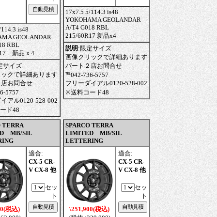
17x7.5 5/114.3 is48
YOKOHAMA GEOLANDAR
A/T4 G018 RBL
/114.3 is48
215/60R17 新品x4
AMA GEOLANDAR
18 RBL
説明
:
限定サイズ
0R17 新品ｘ4
画像クリックで詳細あります
定サイズ
パート２店お問合せ
リックで詳細あります
℡042-736-5757
２店お問合せ
フリーダイアル0120-528-002
6-5757
※送料コード48
アル0120-528-002
ード48
 TERRA
SPARCO TERRA
D MB/SIL
LIMITED MB/SIL
RING
LETTERING
適合:
適合:
CX-5 CR-
CX-5 CR-
V CX-8 他
V CX-8 他
セッ
セッ
ト
ト
00(税込)
\251,900(税込)