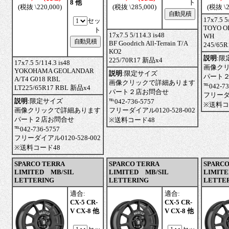
8 他
ト
(税抜 \220,000)
(税抜 \285,000)
(税抜 \2
17x7.5 5
セッ
TOYO O
ト
17x7.5 5/114.3 is48
WH
BF Goodrich All-Terrain T/A
245/65
KO2
説明
:
限
225/70R17 新品x4
17x7.5 5/114.3 is48
画像ク
YOKOHAMA GEOLANDAR
説明
:
限定サイズ
パート
A/T4 G018 RBL
画像クリックで詳細あります
℡042-73
LT225/65R17 RBL 新品x4
パート２店お問合せ
フリーダイ
説明
:
限定サイズ
℡042-736-5757
※送料コ
画像クリックで詳細あります
フリーダイアル0120-528-002
パート２店お問合せ
※送料コード48
℡042-736-5757
フリーダイアル0120-528-002
※送料コード48
SPARCO TERRA
SPARCO TERRA
SPARCO
LIMITED MB/SIL
LIMITED MB/SIL
LIMITE
LETTERING
LETTERING
LETTE
適合:
適合:
CX-5 CR-
CX-5 CR-
V CX-8 他
V CX-8 他