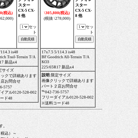
スター
スター
CX-5 CX-
CX-5 CX-
00(税込)
\305,800(税込)
8 他
8 他
62,000)
(税抜 \278,000)
セッ
セッ
ト
ト
/114.3 is48
17x7.5 5/114.3 is48
ich Trail-Terrain T/A
BF Goodrich All-Terrain T/A
KO3
R17 新品x4
225/65R17 新品x4
定サイズ
説明
:
限定サイズ
リックで詳細あります
画像クリックで詳細あります
２店お問合せ
パート２店お問合せ
6-5757
℡042-736-5757
アル0120-528-002
フリーダイアル0120-528-002
ード48
※送料コード48
す。
（税込）～