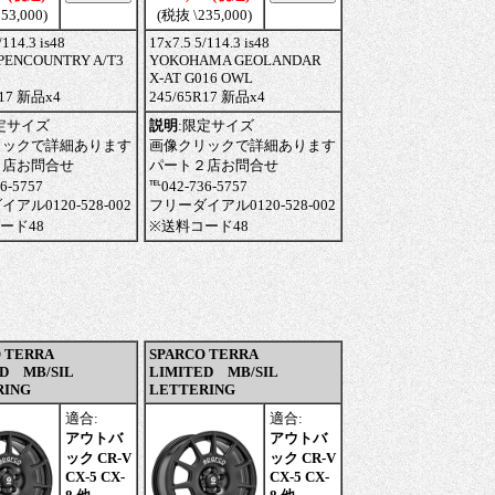
53,000)
(税抜 \235,000)
/114.3 is48
17x7.5 5/114.3 is48
PENCOUNTRY A/T3
YOKOHAMA GEOLANDAR
X-AT G016 OWL
R17 新品x4
245/65R17 新品x4
定サイズ
説明
:
限定サイズ
リックで詳細あります
画像クリックで詳細あります
２店お問合せ
パート２店お問合せ
6-5757
℡042-736-5757
アル0120-528-002
フリーダイアル0120-528-002
ード48
※送料コード48
 TERRA
SPARCO TERRA
D MB/SIL
LIMITED MB/SIL
RING
LETTERING
適合:
適合:
アウトバ
アウトバ
ック CR-V
ック CR-V
CX-5 CX-
CX-5 CX-