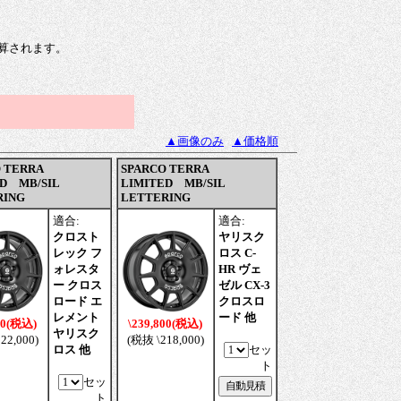
算されます。
▲画像のみ
▲価格順
 TERRA
SPARCO TERRA
D MB/SIL
LIMITED MB/SIL
RING
LETTERING
適合:
適合:
クロスト
ヤリスク
レック フ
ロス C-
ォレスタ
HR ヴェ
ー クロス
ゼル CX-3
ロード エ
クロスロ
レメント
ード 他
00(税込)
\239,800(税込)
ヤリスク
22,000)
(税抜 \218,000)
ロス 他
セッ
ト
セッ
ト