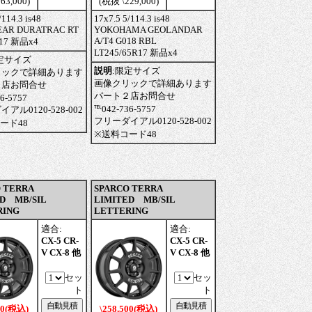
63,000)
(税抜 \229,000)
/114.3 is48
17x7.5 5/114.3 is48
AR DURATRAC RT
YOKOHAMA GEOLANDAR
A/T4 G018 RBL
R17 新品x4
LT245/65R17 新品x4
定サイズ
説明
:
限定サイズ
リックで詳細あります
画像クリックで詳細あります
２店お問合せ
パート２店お問合せ
6-5757
℡042-736-5757
アル0120-528-002
フリーダイアル0120-528-002
ード48
※送料コード48
 TERRA
SPARCO TERRA
D MB/SIL
LIMITED MB/SIL
RING
LETTERING
適合:
適合:
CX-5 CR-
CX-5 CR-
V CX-8 他
V CX-8 他
セッ
セッ
ト
ト
00(税込)
\258,500(税込)