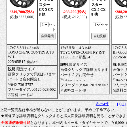
スター
スター
CX-5 CX-
CX-5 CX-
\249,700(税込)
\233,200(税込)
\288,2
8 他
8 他
(税抜 \227,000)
(税抜 \212,000)
(税抜 \2
セッ
セッ
ト
ト
17x7.5 5/114.3 is48
17x7.5 5/114.3 is48
17x7.5 5
TOYO OPENCOUNTRY A/T3
TOYO OPENCOUNTRY R/T
BF Goodr
WH
225/65R17 新品x4
225/65
225/65R17 新品x4
説明
:
限定サイズ
説明
:
限
説明
:
限定サイズ
画像クリックで詳細あります
画像ク
画像クリックで詳細あります
パート２店お問合せ
パート
パート２店お問合せ
℡042-736-5757
℡042-73
℡042-736-5757
フリーダイアル0120-528-002
フリーダイ
フリーダイアル0120-528-002
※送料コード48
※送料コ
※送料コード48
次の4件
[
1
]
[
2
]
上記一覧商品は車検が通らないことがございます。予めご了承下さい。
★画像又は詳細説明をクリックすると拡大図及詳細説明を見ることができま
全国通信販売可能
となります。本州内ホイール・タイヤセットで、￥6,000