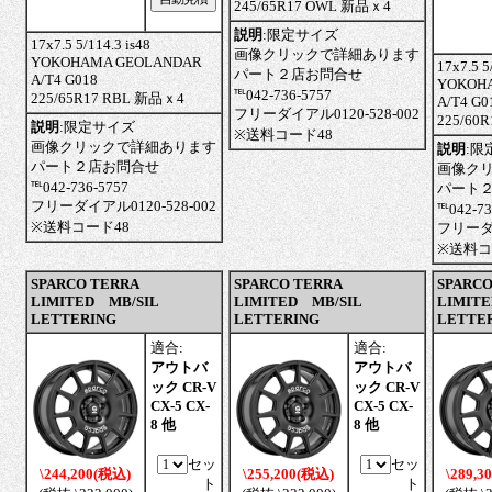
245/65R17 OWL 新品ｘ4
説明
:
限定サイズ
17x7.5 5/114.3 is48
画像クリックで詳細あります
YOKOHAMA GEOLANDAR
17x7.5 5
パート２店お問合せ
A/T4 G018
YOKOH
℡042-736-5757
225/65R17 RBL 新品ｘ4
A/T4 G0
フリーダイアル0120-528-002
225/6
説明
:
限定サイズ
※送料コード48
画像クリックで詳細あります
説明
:
限
パート２店お問合せ
画像ク
℡042-736-5757
パート
フリーダイアル0120-528-002
℡042-73
※送料コード48
フリーダイ
※送料コ
SPARCO TERRA
SPARCO TERRA
SPARCO
LIMITED MB/SIL
LIMITED MB/SIL
LIMITE
LETTERING
LETTERING
LETTE
適合:
適合:
アウトバ
アウトバ
ック CR-V
ック CR-V
CX-5 CX-
CX-5 CX-
8 他
8 他
セッ
セッ
\244,200(税込)
\255,200(税込)
\289,3
ト
ト